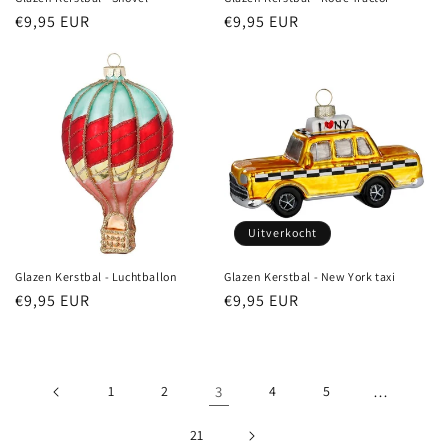
Normale
€9,95 EUR
Normale
€9,95 EUR
prijs
prijs
Uitverkocht
Glazen Kerstbal - Luchtballon
Glazen Kerstbal - New York taxi
Normale
€9,95 EUR
Normale
€9,95 EUR
prijs
prijs
1
2
3
4
5
…
21