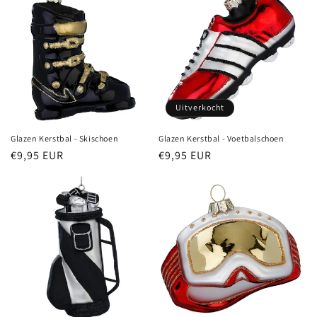
Uitverkocht
Glazen Kerstbal - Skischoen
Glazen Kerstbal - Voetbalschoen
Normale
€9,95 EUR
Normale
€9,95 EUR
prijs
prijs