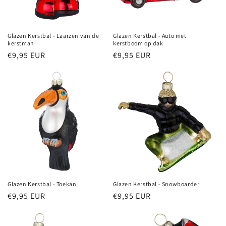
e
:
Glazen Kerstbal - Laarzen van de
Glazen Kerstbal - Auto met
kerstman
kerstboom op dak
Normale
€9,95 EUR
Normale
€9,95 EUR
prijs
prijs
Glazen Kerstbal - Toekan
Glazen Kerstbal - Snowboarder
Normale
€9,95 EUR
Normale
€9,95 EUR
prijs
prijs