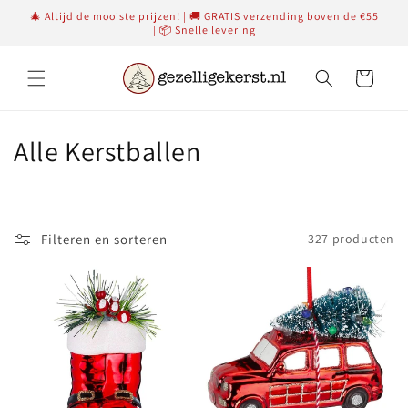
Meteen
🎄 Altijd de mooiste prijzen! | 🚚 GRATIS verzending boven de €55
naar de
| 📦 Snelle levering
content
Winkelwagen
C
Alle Kerstballen
o
l
Filteren en sorteren
327 producten
l
e
c
t
i