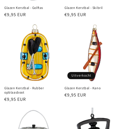
Glazen Kerstbal - Golftas
Glazen Kerstbal - Skibril
Normale
€9,95 EUR
Normale
€9,95 EUR
prijs
prijs
Uitverkocht
Glazen Kerstbal - Rubber
Glazen Kerstbal - Kano
opblaasboot
Normale
€9,95 EUR
Normale
€9,95 EUR
prijs
prijs