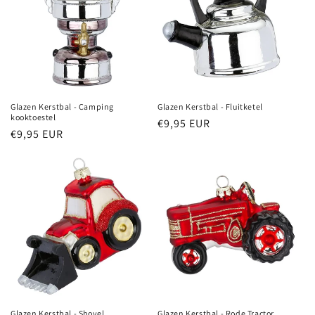
Glazen Kerstbal - Camping
Glazen Kerstbal - Fluitketel
kooktoestel
Normale
€9,95 EUR
Normale
€9,95 EUR
prijs
prijs
Glazen Kerstbal - Shovel
Glazen Kerstbal - Rode Tractor