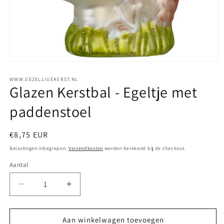
WWW.GEZELLIGEKERST.NL
Glazen Kerstbal - Egeltje met
paddenstoel
Normale
€8,75 EUR
prijs
Belastingen inbegrepen.
Verzendkosten
worden berekend bij de checkout.
Aantal
Aantal
Aantal
Aantal
verlagen
verhogen
voor
voor
Glazen
Glazen
Aan winkelwagen toevoegen