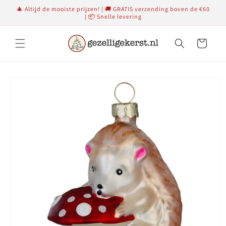
Meteen
🎄 Altijd de mooiste prijzen! | 🚚 GRATIS verzending boven de €60
naar de
| 📦 Snelle levering
content
Winkelwagen
Ga direct naar
productinformatie