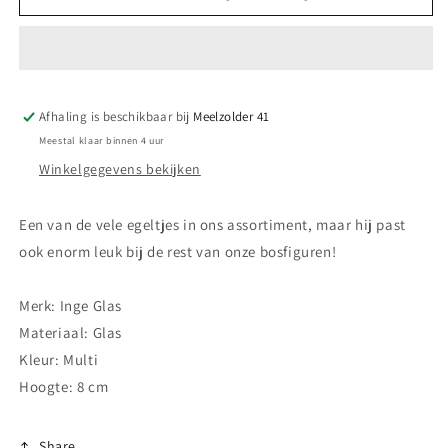
Kerstbal
Kerstbal
-
-
Egeltje
Egeltje
met
met
paddenstoel
paddenstoel
Afhaling is beschikbaar bij
Meelzolder 41
Meestal klaar binnen 4 uur
Winkelgegevens bekijken
Een van de vele egeltjes in ons assortiment, maar hij past
ook enorm leuk bij de rest van onze bosfiguren!
Merk: Inge Glas
Materiaal: Glas
Kleur: Multi
Hoogte: 8
cm
Share