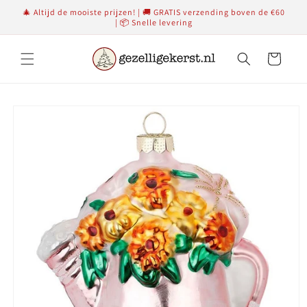
Meteen
🎄 Altijd de mooiste prijzen! | 🚚 GRATIS verzending boven de €60
naar de
| 📦 Snelle levering
content
Winkelwagen
Ga direct naar
productinformatie