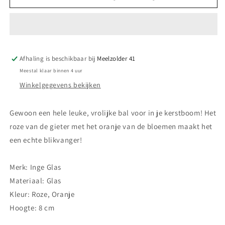
Kerstbal
Kerstbal
-
-
Gieter
Gieter
met
met
boeket
boeket
Afhaling is beschikbaar bij
bloemen
bloemen
Meelzolder 41
Meestal klaar binnen 4 uur
Winkelgegevens bekijken
Gewoon een hele leuke, vrolijke bal voor in je kerstboom! Het
roze van de gieter met het oranje van de bloemen maakt het
een echte blikvanger!
Merk: Inge Glas
Materiaal: Glas
Kleur: Roze, Oranje
Hoogte: 8
cm