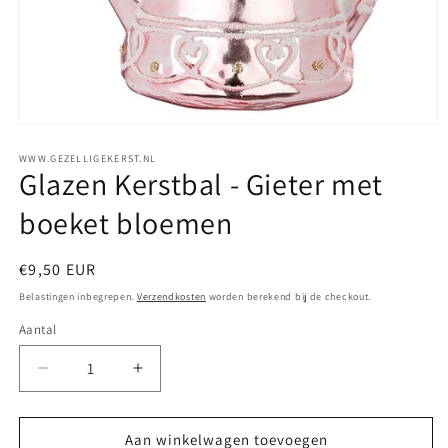
WWW.GEZELLIGEKERST.NL
Glazen Kerstbal - Gieter met
boeket bloemen
Normale
€9,50 EUR
prijs
Belastingen inbegrepen.
Verzendkosten
worden berekend bij de checkout.
Aantal
Aantal
Aantal
Aantal
verlagen
verhogen
voor
voor
Glazen
Glazen
Aan winkelwagen toevoegen