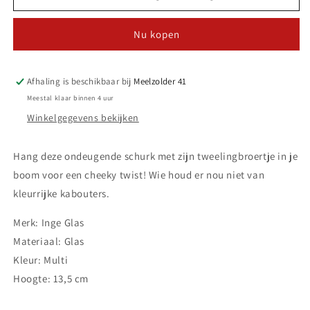
Kerstbal
Kerstbal
-
-
Nu kopen
Gnome
Gnome
met
met
blauwe
blauwe
jas
jas
Afhaling is beschikbaar bij
Meelzolder 41
Meestal klaar binnen 4 uur
Winkelgegevens bekijken
Hang deze ondeugende schurk met zijn tweelingbroertje in je
boom voor een cheeky twist! Wie houd er nou niet van
kleurrijke kabouters.
Merk: Inge Glas
Materiaal: Glas
Kleur: Multi
Hoogte: 13,5 cm