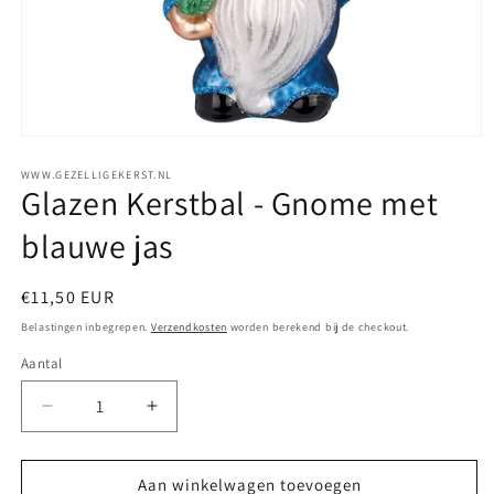
WWW.GEZELLIGEKERST.NL
Glazen Kerstbal - Gnome met
blauwe jas
Normale
€11,50 EUR
prijs
Belastingen inbegrepen.
Verzendkosten
worden berekend bij de checkout.
Aantal
Aantal
Aantal
Aantal
verlagen
verhogen
voor
voor
Glazen
Glazen
Aan winkelwagen toevoegen