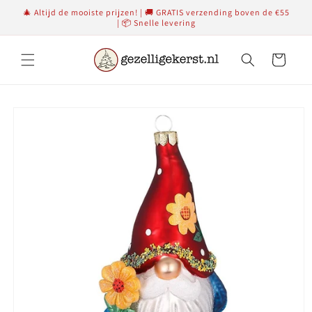
Meteen
🎄 Altijd de mooiste prijzen! | 🚚 GRATIS verzending boven de €55
naar de
| 📦 Snelle levering
content
Winkelwagen
Ga direct naar
productinformatie