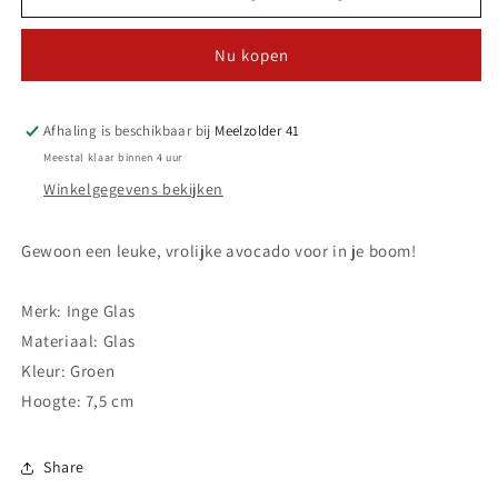
Kerstbal
Kerstbal
-
-
Nu kopen
Groene
Groene
avocado
avocado
Afhaling is beschikbaar bij
Meelzolder 41
Meestal klaar binnen 4 uur
Winkelgegevens bekijken
Gewoon een leuke, vrolijke avocado voor in je boom!
Merk: Inge Glas
Materiaal: Glas
Kleur: Groen
Hoogte: 7,5
cm
Share