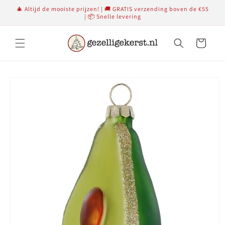
Meteen
🎄 Altijd de mooiste prijzen! | 🚚 GRATIS verzending boven de €55
naar de
| 📦 Snelle levering
content
Winkelwagen
Ga direct naar
productinformatie