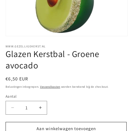
WWW.GEZELLIGEKERST.NL
Glazen Kerstbal - Groene
avocado
Normale
€6,50 EUR
prijs
Belastingen inbegrepen.
Verzendkosten
worden berekend bij de checkout.
Aantal
Aantal
Aantal
Aantal
verlagen
verhogen
voor
voor
Glazen
Glazen
Aan winkelwagen toevoegen