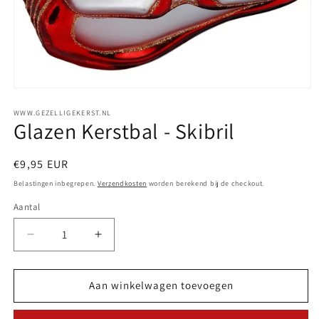
WWW.GEZELLIGEKERST.NL
Glazen Kerstbal - Skibril
Normale
€9,95 EUR
prijs
Belastingen inbegrepen.
Verzendkosten
worden berekend bij de checkout.
Aantal
Aantal
Aantal
Aantal
verlagen
verhogen
voor
voor
Glazen
Glazen
Aan winkelwagen toevoegen
Kerstbal
Kerstbal
-
-