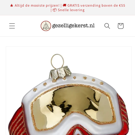
Meteen
🎄 Altijd de mooiste prijzen! | 🚚 GRATIS verzending boven de €55
naar de
| 📦 Snelle levering
content
Winkelwagen
Ga direct naar
productinformatie