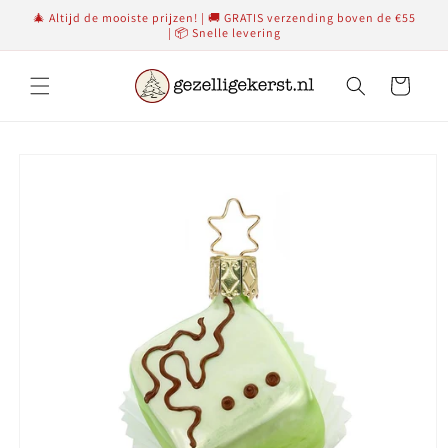
Meteen
🎄 Altijd de mooiste prijzen! | 🚚 GRATIS verzending boven de €55
naar de
| 📦 Snelle levering
content
Winkelwagen
Ga direct naar
productinformatie