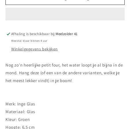
kerstbal
kerstbal
-
-
Petit
Petit
four
four
groen
groen
Afhaling is beschikbaar bij
Meelzolder 41
Meestal klaar binnen 4 uur
Winkelgegevens bekijken
Nog zo'n heerlijke petit four, het water loopt je al bijna in de
mond. Hang deze (of een van de andere varianten, welke je
het meest lekker vindt) in je boom!
Merk: Inge Glas
Materiaal: Glas
Kleur: Groen
Hoogte: 6,5 cm