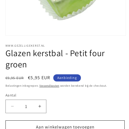
WWW.GEZELLIGEKERST.NL
Glazen kerstbal - Petit four
groen
Normale
Aanbiedingsprijs
€5,95 EUR
€9,95 EUR
Aanbieding
prijs
Belastingen inbegrepen.
Verzendkosten
worden berekend bij de checkout.
Aantal
Aantal
Aantal
Aantal
verlagen
verhogen
voor
voor
Glazen
Glazen
Aan winkelwagen toevoegen