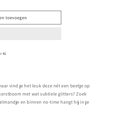
t
en toevoegen
r 41
maar vind je het leuk deze nét een beetje op
-kerstboom met wat subtiele glitters? Zoek
kelmandje en binnen no-time hangt hij in je