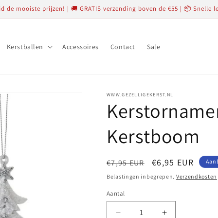
ijd de mooiste prijzen! | 🚚 GRATIS verzending boven de €55 | 📦 Snelle l
Kerstballen
Accessoires
Contact
Sale
WWW.GEZELLIGEKERST.NL
Kerstornamen
Kerstboom
Normale
Aanbiedingsprij
€6,95 EUR
€7,95 EUR
Aan
prijs
Belastingen inbegrepen.
Verzendkosten
Aantal
Aantal
Aantal
Aantal