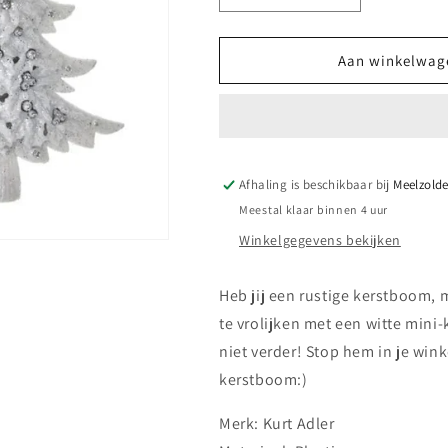
verlagen
verhogen
voor
voor
Kerstornament
Kerstornamen
Aan winkelwag
Witte
Witte
Kerstboom
Kerstboom
Afhaling is beschikbaar bij
Meelzolde
Meestal klaar binnen 4 uur
Winkelgegevens bekijken
Heb jij een rustige kerstboom, 
te vrolijken met een witte mini
niet verder! Stop hem in je win
kerstboom:)
Merk: Kurt Adler