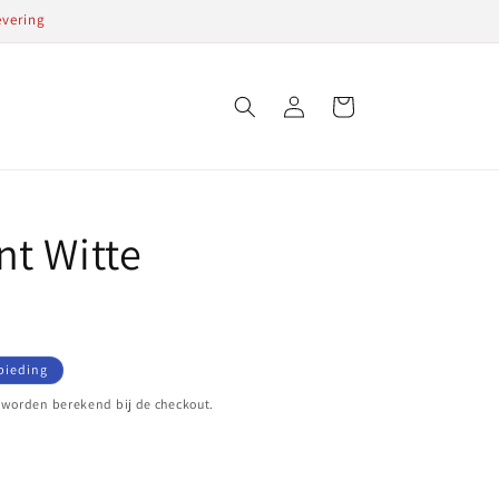
evering
Inloggen
Winkelwagen
t Witte
s
bieding
worden berekend bij de checkout.